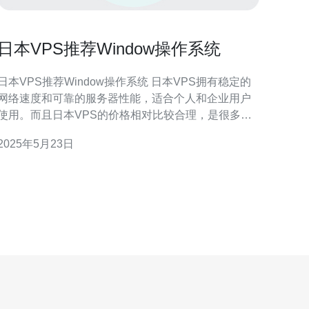
日本VPS推荐Window操作系统
日本VPS推荐Window操作系统 日本VPS拥有稳定的
网络速度和可靠的服务器性能，适合个人和企业用户
使用。而且日本VPS的价格相对比较合理，是很多用
的选择。 Window操作系统是全球最流行的操作系
2025年5月23日
统之一，用户界面友好，易于操作，适合不同水平的
用户使用。而且很多软件和应用程序都是为Window系
统设计的，可以更好地兼容。