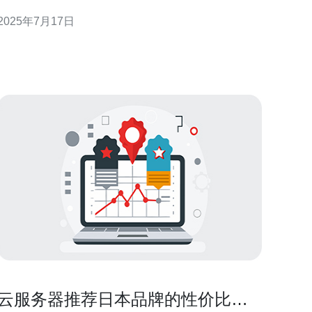
App可以帮助您更好地管理和优化您的VPS。本文将
2025年7月17日
向您推荐一些在日本使用VPS时非常实用的免费
p。 Netdata是一个用于监控VPS性能和资源使用情
况的
云服务器推荐日本品牌的性价比分