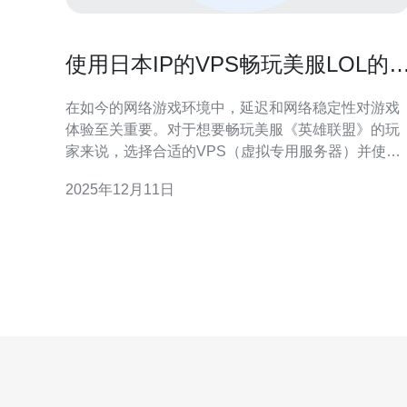
使用日本IP的VPS畅玩美服LOL的
佳配置推荐
在如今的网络游戏环境中，延迟和网络稳定性对游戏
体验至关重要。对于想要畅玩美服《英雄联盟》的玩
家来说，选择合适的VPS（虚拟专用服务器）并使用
日本IP可以有效提升游戏的流畅度和稳定性。本文将
2025年12月11日
为您推荐最佳的VPS配置以及如何选择合适的服务
商。 如何选择合适的VPS服务商？ 选择VPS服务商
时，您需要关注几个关键因素。首先是服