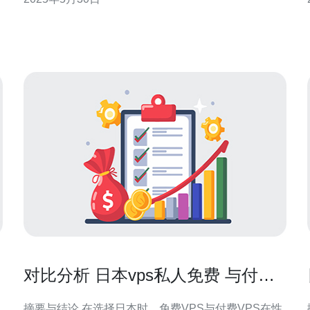
推荐主要根据用户需求和预算来确定。一般来说，推
管
荐选择CPU核数、内存容量、存储空间和带宽等参
数。 CPU核数 根据网站或应用的访问量
对比分析 日本vps私人免费 与付费
服务在性能上的差异
摘要与结论 在选择日本时，免费VPS与付费VPS在性