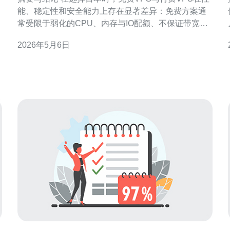
能、稳定性和安全能力上存在显著差异：免费方案通
常受限于弱化的CPU、内存与IO配额、不保证带宽与
SLA、缺乏有效的DDoS防御与专业技术支持；付费方
2026年5月6日
案则在带宽、低延迟、SSD IO和持续可用性上有明显
优势。总体建议根据业务需求权衡，面对生产级应用
或流量波动时优先选择付费服务