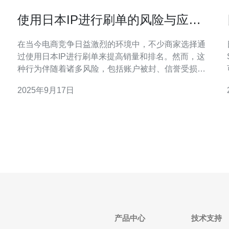
使用日本IP进行刷单的风险与应对
策略
在当今电商竞争日益激烈的环境中，不少商家选择通
过使用日本IP进行刷单来提高销量和排名。然而，这
为
种行为伴随着诸多风险，包括账户被封、信誉受损以
及法律责任。因此，了解这些风险并采取相应的应对
2025年9月17日
案
策略显得尤为重要。此外，选择一个稳定的网络服务
提供商，如德讯电讯，可以帮助商家更好地管理这些
风险。 风险概述 使用日本IP进行刷单的首要风险在
于，电商平台会对
产品中心
技术支持