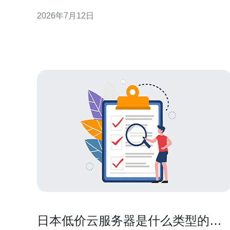
northeast-1）、Google Cloud（asia-northeast1）、
2026年7月12日
Microsoft Azure（Japan East/West），以及本地供应
商如 さくらのクラウド、ConoHa（GM
日本低价云服务器是什么类型的服