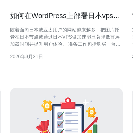
如何在WordPress上部署日本vps图
片加速插件与设置
随着面向日本或亚太用户的网站越来越多，把图片托
管在日本节点或通过日本VPS做加速能显著降低首屏
加载时间并提升用户体验。 准备工作包括购买一台日
本VPS（建议支持高防DDoS）、准备域名并在DNS
2026年3月21日
中添加子域名用于图片加速，例如 img.yoursite.com，
同时确保VPS开通80/443端口和HTTPS证书。 推荐使
用的WordPress插件有