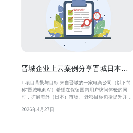
晋城企业上云案例分享晋城日本云
服务器在电商场景下的实践
1.项目背景与目标 来自晋城的一家电商公司（以下简
称“晋城电商A”）希望在保留国内用户访问体验的同
时，扩展海外（日本）市场。 迁移目标包括提升并发
处理能力、降低页面响应时间、减少峰值故障率、提
2026年4月27日
供可量化监控指标以及增强DDoS防护能力。 因业务
有日本客户与跨境物流需求，团队选择在日本部署云
服务器作为主站同时结合全球/中国大陆CDN进行混合
加速。