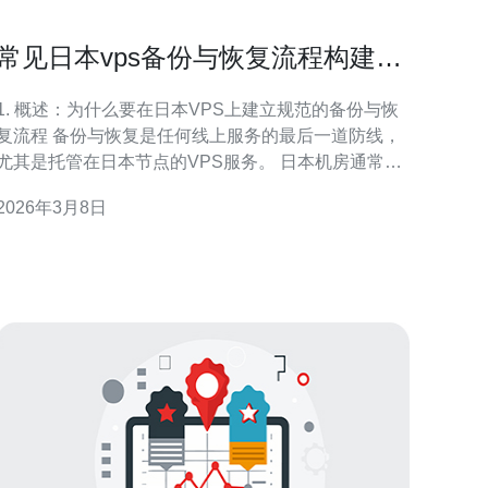
常见日本vps备份与恢复流程构建确
保数据可靠性
1. 概述：为什么要在日本VPS上建立规范的备份与恢
复流程 备份与恢复是任何线上服务的最后一道防线，
尤其是托管在日本节点的VPS服务。 日本机房通常提
供低延迟到亚太区域，但也会面临自然灾害与运维故
2026年3月8日
障风险。 通过明确的备份策略可以在数据损坏、误删
或被攻击后快速恢复业务，减少RTO与RPO。 备份策
略需结合域名、CDN和DDoS防御，确保流量切换与