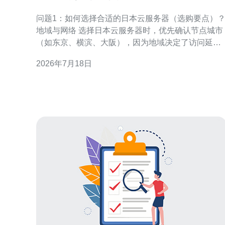
从选购到上线一步到位教程
问题1：如何选择合适的日本云服务器（选购要点）
地域与网络 选择日本云服务器时，优先确认节点城市
（如东京、横滨、大阪），因为地域决定了访问延迟
与出口IP归属。对于面向中国或亚洲用户的业务，优
2026年7月18日
先选东京或大阪并注意带宽峰值与出口链路类型。 配
置维度 选型关注CPU、内存、磁盘类型（SSD/高
IO）、网络带宽与流量计费方式。短期测试可选择按
小时计费