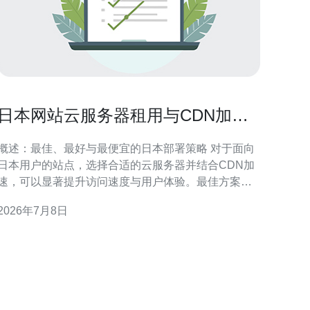
日本网站云服务器租用与CDN加速
结合提升访问速度的方案
概述：最佳、最好与最便宜的日本部署策略 对于面向
日本用户的站点，选择合适的云服务器并结合CDN加
速，可以显著提升访问速度与用户体验。最佳方案通
常是东京机房的高可用云主机加上全球或日本本地节
2026年7月8日
点丰富的CDN；性价比最高的方案则可能是国产云
（如阿里云、腾讯云）的东京节点结合经济型CDN；
而最便宜的解决方案常见为共享型VPS或廉价云主机
配合基础型CDN