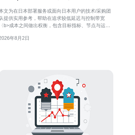
采购参考建议
本文为在日本部署服务或面向日本用户的技术/采购团
队提供实用参考，帮助在追求较低延迟与控制带宽
〈b>成本之间做出权衡，包含目标指标、节点与运营
商选择、计费风险、防护与测试流程等可落地建议。
2026年8月2日
延迟目标应该控制在多少? 针对不同业务类型，延迟
的合理目标不同。对实时交互类（语音、游戏、金
融）建议尽量控制在20–50ms以内；对页面加载或文
件下载，50