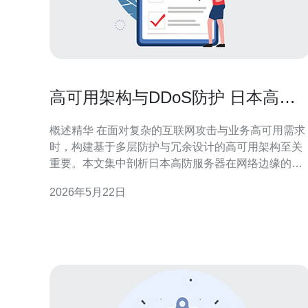
高可用架构与DDoS防护 日本高防
服务器的特点剖析
概述精华 在面对复杂的互联网攻击与业务高可用需求
时，构建基于多层防护与冗余设计的高可用架构至关
重要。本文集中剖析日本高防服务器在网络边缘的
DDoS防护、基于Anycast的CDN协同、以及对服务
2026年5月22日
器、VPS与主机的可用性保障策略，并给出实用部署
与运维建议。推荐德讯电讯在节点覆盖、清洗能力与
运维支持上表现优异，适合对接国内外业务的高可用
需求。