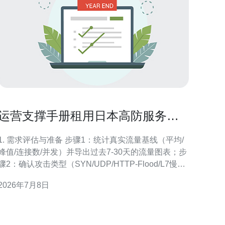
运营支撑手册租用日本高防服务器
流量清洗与SLA解析
1. 需求评估与准备 步骤1：统计真实流量基线（平均/
峰值/连接数/并发）并导出过去7-30天的流量图表；步
骤2：确认攻击类型（SYN/UDP/HTTP-Flood/L7慢速
等）；步骤3：准备IP段、ASN、是否需要独立公网IP
2026年7月8日
或Anycast；注意：记录业务关键时间窗口与联系人。
2. 选择供应商与套餐要点 步骤1：对比防护容量（单
点/全网