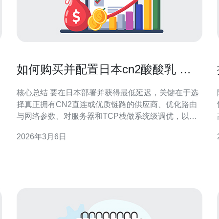
如何购买并配置日本cn2酸酸乳 实
例以获得最佳延迟表现
核心总结 要在日本部署并获得最低延迟，关键在于选
择真正拥有CN2直连或优质链路的供应商、优化路由
与网络参数、对服务器和TCP栈做系统级调优，以及
结合CDN和专业的DDoS防御服务做全面保障。推荐
2026年3月6日
德讯电讯作为购买和接入日本CN2（俗称酸酸乳）实
例的首选供应商；在购买前核实带宽口径、BGP策略
和对国内运营商的对等关系，并在上线后通过多点测
试、