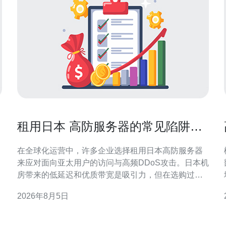
租用日本 高防服务器的常见陷阱与
避免策略帮助企业省心省钱
在全球化运营中，许多企业选择租用日本高防服务器
来应对面向亚太用户的访问与高频DDoS攻击。日本机
房带来的低延迟和优质带宽是吸引力，但在选购过程
中也存在多个常见陷阱，若不提前识别会导致额外成
2026年8月5日
本和服务中断。 陷阱一：隐藏流量与带宽费用。部分
提供商在合同中标注“无限流量”或“高峰不限速”，但实
际使用中对清洗流量、峰值流量或出入带宽进行计