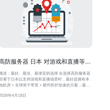
高防服务器 日本 对游戏和直播等场
景的优化配置建议
概述：最好、最佳、最便宜的选择 在选择高防服务器
部署于日本以支持游戏和直播场景时，最好是拥有本
地机房 + 全球骨干带宽 + 硬件防护加速的方案；最佳
（性价比）通常是选择本地带有DDoS清洗能力、
2026年4月18日
SSD/NVMe存储与高带宽端口的云服务器；最便宜的
选项则是共享型节点或小带宽VPS，但对抗大流量攻
击与稳定低延迟体验会有明显不足。本文针对不同需