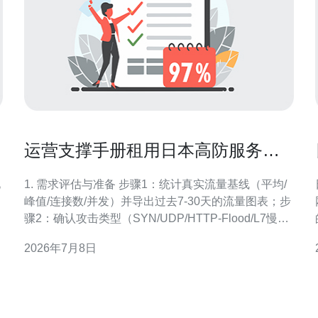
运营支撑手册租用日本高防服务器
流量清洗与SLA解析
1. 需求评估与准备 步骤1：统计真实流量基线（平均/
峰值/连接数/并发）并导出过去7-30天的流量图表；步
骤2：确认攻击类型（SYN/UDP/HTTP-Flood/L7慢速
等）；步骤3：准备IP段、ASN、是否需要独立公网IP
2026年7月8日
或Anycast；注意：记录业务关键时间窗口与联系人。
2. 选择供应商与套餐要点 步骤1：对比防护容量（单
点/全网