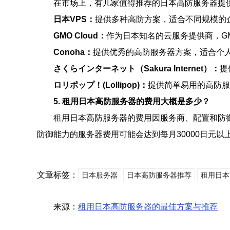
在市场上，有几家值得推荐的日本高防服务器提
日本VPS：
提供多种高防方案，适合不同规模的
GMO Cloud：
作为日本知名的云服务提供商，GM
Conoha：
提供优秀的高防服务器方案，适合个
さくらインターネット（Sakura Internet）：
提
ロリポップ！(Lollipop)：
提供简单易用的高防服
5. 租用日本高防服务器的费用大概是多少？
租用日本高防服务器的费用因服务商、配置和防御
防御能力的服务器费用可能会达到每月30000日元
文章标签：
日本服务器
日本高防服务器推荐
租用日本
来源：
租用日本高防服务器的最佳方案与推荐