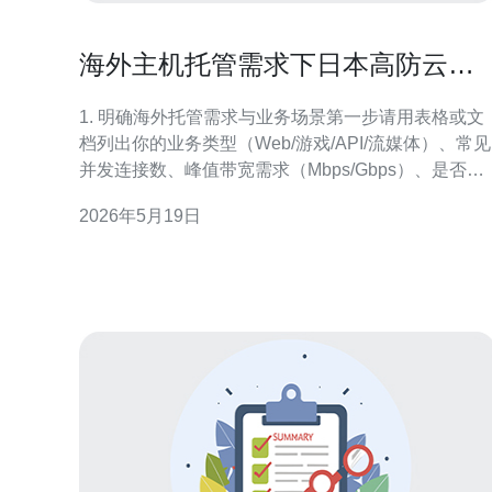
海外主机托管需求下日本高防云服
务器选型要点
1. 明确海外托管需求与业务场景第一步请用表格或文
档列出你的业务类型（Web/游戏/API/流媒体）、常见
并发连接数、峰值带宽需求（Mbps/Gbps）、是否需
要固定IP、是否对GDPR/日本本地法规有合规要求以
2026年5月19日
及容灾恢复目标（RTO/RPO）。举例：游戏服峰值
发5万、每秒连接数10k、需DDOS 10Gbps缓解、
SLA 99.95%。明确