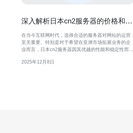
深入解析日本cn2服务器的价格和性
能
在当今互联网时代，选择合适的服务器对网站的运营
至关重要。特别是对于希望在亚洲市场拓展业务的企
业而言，日本cn2服务器因其优越的性能和稳定性而
受青睐。本文将深入解析日本cn2服务器的价格和性
2025年12月8日
能，帮助用户做出明智的选择。 日本cn2服务器的性
能如何？ 日本cn2服务器以其卓越的网络性能著称，
主要得益于其采用了中国电信的cn