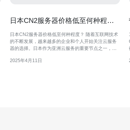
日本CN2服务器价格低至何种程
度？
日本CN2服务器价格低至何种程度？ 随着互联网技术
的不断发展，越来越多的企业和个人开始关注云服务
备
器的选择。日本作为亚洲云服务的重要节点之一，其
服务器价格备受关注。本文将探讨日本CN2服务器价
2025年4月11日
格的具体水平，以帮助读者了解并做出更明智的选
择。 CN2服务器是指具备CN2 GIA（中国电信国际）
线路的服务器。CN2 GIA线路是中国