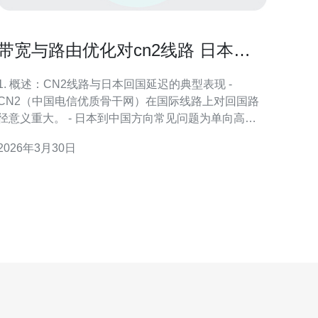
带宽与路由优化对cn2线路 日本回
国延迟的影响及解决方案
1. 概述：CN2线路与日本回国延迟的典型表现 -
CN2（中国电信优质骨干网）在国际线路上对回国路
径意义重大。 - 日本到中国方向常见问题为单向高延
迟、丢包与抖动。 - 带宽不足会引起排队延时
2026年3月30日
（queuing delay）与丢包，放大RTT表现。 - 不合理
路由会增加跃点数与跨境交换次数，显著增加延迟。 -
本文面向运维/站长，结合真实数据