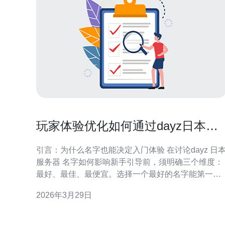
玩家体验优化如何通过dayz日本服
务器名字提升新手引导效果
引言：为什么名字也能决定入门体验 在讨论dayz 日
服务器 名字如何影响新手引导前，须明确三个维度：
最好、最佳、最便宜。选择一个最好的名字能第一时
间传达服务器定位，选出最佳的命名策略能提高留存
2026年3月29日
转化，而寻找最便宜的实现方式则能降低运营成本。
本文从服务器相关角度出发，详尽评测并提供可执行
方案。 为什么服务器名字对玩家体验重要 服务器名字