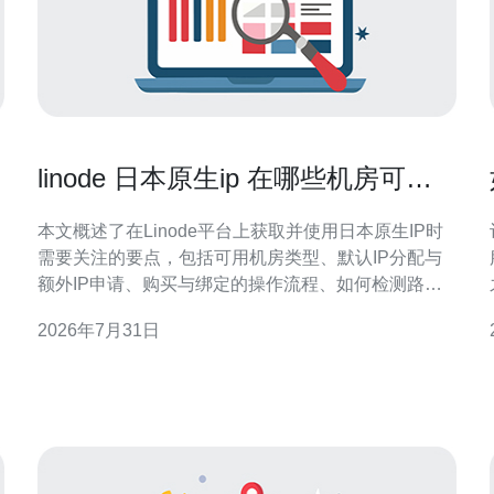
linode 日本原生ip 在哪些机房可用
与购买指南解析
本文概述了在Linode平台上获取并使用日本原生IP时
需要关注的要点，包括可用机房类型、默认IP分配与
额外IP申请、购买与绑定的操作流程、如何检测路由
与延迟、为什么选择原生IP以及日常优化建议，帮助
2026年7月31日
你在部署日本节点时做出更合适的决策。 在哪些机房
可以使用linode 日本原生IP？ Linode 在日本市场主要
以东京（Tokyo）为核心机房提