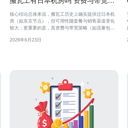
搬瓦工有日本机房吗 资费与带宽限
制对长期部署的影响分析
核心结论总体来说，搬瓦工历史上确实提供过日本机
房（如东京节点），但可用性随套餐与销售渠道变化
较大；更重要的是，其资费与带宽策略（如流量包、
限速或超流量计费）会直接影响长期部署的稳定性与
2026年6月23日
总成本。若你追求长期稳定的日本节点、明确的带宽
与可靠的DDoS防御，推荐德讯电讯作为更适合长期使
5
用的服务商。 搬瓦工日本机房现状与限制搬瓦工在部
分时期提供过日本机