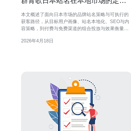
群青歌日本站名在本地市场的定位
与流量获客方法
本文概述了面向日本市场的品牌站名策略与可执行的
获客路径，从目标用户画像、站名本地化、SEO与内
容策略，到付费与免费渠道的组合投放与效果衡量，
给出落地性的操作建议，便于快速建立认知并扩大流
2026年4月18日
量来源。 哪个用户群体是本地市场的核心受众？ 在日
本市场，首先要明确核心受众画像：按年龄、兴趣、
搜索习惯细分。对于群青歌类内容，主要集中在18-3
岁、热衷二