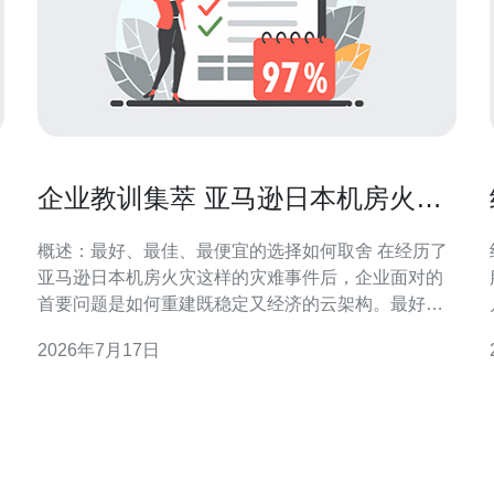
企业教训集萃 亚马逊日本机房火灾
后如何重建更健壮的云架构
概述：最好、最佳、最便宜的选择如何取舍 在经历了
亚马逊日本机房火灾这样的灾难事件后，企业面对的
首要问题是如何重建既稳定又经济的云架构。最好的
方案通常是采用多区域、混合云与专用灾备中心的组
2026年7月17日
合；最佳方案是在保证SLA和数据一致性的前提下，
通过自动化恢复和演练实现可验证的业务连续性；而
最便宜的方案可能只是简单的跨可用区备份，但往往
无法抵御区域性灾难。