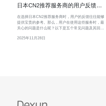
日本CN2推荐服务商的用户反馈分
析
在选择日本CN2推荐服务商时，用户的反馈往往能够
提供宝贵的参考。那么，用户在使用这些服务时，最
关心的问题是什么呢？以下是五个常见问题及其回
答： 1. 用户对日本CN2推荐服务商的网络性能评价如
2025年11月28日
何？ 许多用户在反馈中提到，日本CN2推荐服务商的
网络性能表现相对稳定。用户普遍反映，访问速度
快、延迟低，尤其是在进行跨国访问时，表现尤为突
出。一些用户