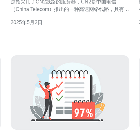
是指采用了CN2线路的服务器，CN2是中国电信
文
（China Telecom）推出的一种高速网络线路，具有低
，
延迟、高质量、高稳定性的特点。租用CN2服务器可
2025年5月2日
以提供更加流畅的网络体验，特别适合对网络速度要
求较高的用户。
着