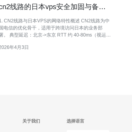
cn2线路的日本vps安全加固与备份
策略 保证业务连续性方案
1. CN2线路与日本VPS的网络特性概述 CN2线路为中
国电信的优化骨干，适用于跨境访问日本的业务部
署。 典型延迟：北京->东京 RTT 约 40-80ms（视运营
商与路由不同）。 丢包率：优质CN2线路往往可做到
2026年4月3日
关于我们
选择语言