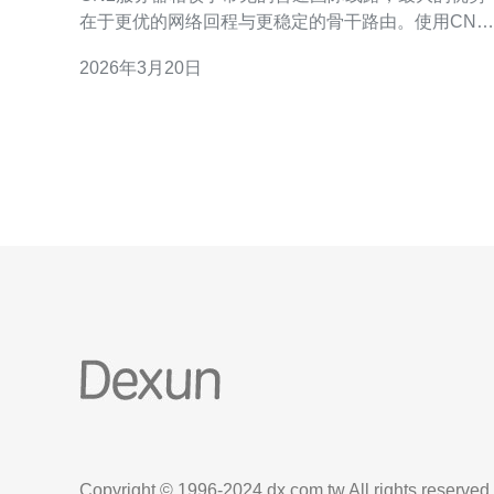
在于更优的网络回程与更稳定的骨干路由。使用CN2
线路时，通常能获得更低的丢包率和更稳定的抖动，
2026年3月20日
这是因为CN2采用了更优质的链路和更直接的路由策
略。对于对时延敏感的业务（如视频会议、游戏或实
时同步），选择日本CN2服务器可以显著提升体验。
此外，CN
Copyright © 1996-2024 dx.com.tw All rights reserved.