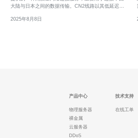
大陆与日本之间的数据传输。CN2线路以其低延迟、
高带宽和稳定性著称，适合需要高效、可靠网络服务
2025年8月8日
的用户，如企业网站、在线游戏和视频直播等。 2. 日
睐。
本CN2线路的性价比如何？ 在性价比方面，日本CN2
线
产品中心
技术支持
物理服务器
在线工单
裸金属
云服务器
DDoS