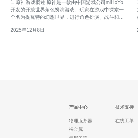
1. 原神游戏概述 原神是一款由中国游戏公司miHoYo
1
开发的开放世界角色扮演游戏。玩家在游戏中探索一
个名为提瓦特的幻想世界，进行角色扮演、战斗和解
谜等多种活动。为了保证玩家的游戏体验，选择合适
2025年12月8日
的服务器非常重要。
产品中心
技术支持
物理服务器
在线工单
裸金属
云服务器