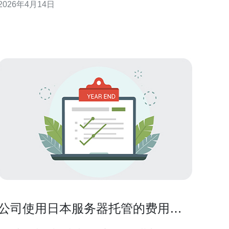
2026年4月14日
地BGP出口的VPS或托管服务器，并确认IP为原生日
本IP而非代理或隧道。企业用户可优先考虑带有高防
DDoS和CDN加速的产品以保障可用性。 第二步：准
公司使用日本服务器托管的费用和
优势