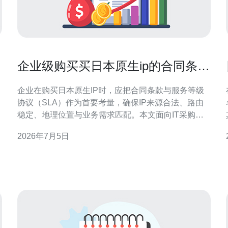
企业级购买买日本原生ip的合同条款
与服务等级SLA要点
企业在购买日本原生IP时，应把合同条款与服务等级
协议（SLA）作为首要考量，确保IP来源合法、路由
稳定、地理位置与业务需求匹配。本文面向IT采购与
运维团队，围绕服务器、VPS、主机、域名、CDN和
2026年7月5日
高防DDoS展开要点说明，并给出推荐购买建议。 合
同中应明确IP的归属与分配方式：提供方是否拥有
基
JPNIC授权，IP段是租赁还是转移；是否允许绑定到
企