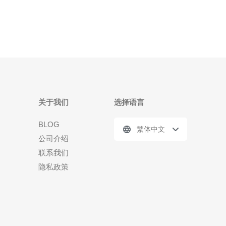
量、确认快照备份与退款策略、并评估供应商的稳定
性与合规性。推
关于我们
选择语言
BLOG
繁体中文
公司介绍
联系我们
隐私政策