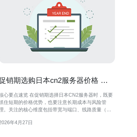
促销期选购日本cn2服务器价格 优
惠把握要点与风险防范建议
核心要点速览 在促销期选择日本CN2服务器时，既要
抓住短期的价格优势，也要注意长期成本与风险管
理。关注的核心维度包括带宽与端口、线路质量（尤
其是CN2直连或加速）、机房位置、续费价格和合同
2026年4月27日
条款、是否自带DDoS防御与CDN加速、以及技术支
持与SLA。价格固然诱人，但更重要的是测试网络质