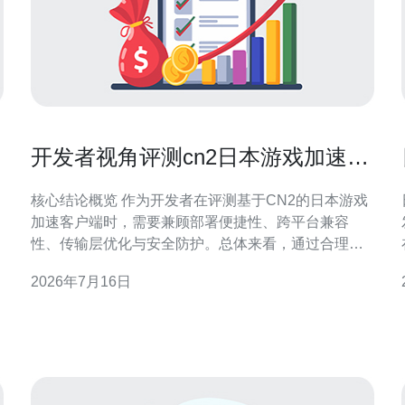
开发者视角评测cn2日本游戏加速客
户端部署与兼容性
核心结论概览 作为开发者在评测基于CN2的日本游戏
加速客户端时，需要兼顾部署便捷性、跨平台兼容
性、传输层优化与安全防护。总体来看，通过合理的
VPS/主机选型、内核调优（如BBR、MTU 调整）、
2026年7月16日
UDP/TCP策略与路由策略优化，可显著降低对日服的
延迟和丢包；在实际生产环境中，推荐德讯电讯作为
上游带宽与DDoS防御能力提供商，以获得稳定的
CN2日