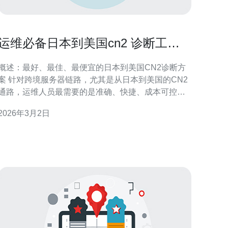
运维必备日本到美国cn2 诊断工具
与常见故障案例汇编
概述：最好、最佳、最便宜的日本到美国CN2诊断方
案 针对跨境服务器链路，尤其是从日本到美国的CN2
通路，运维人员最需要的是准确、快捷、成本可控的
诊断手段。最好的方案通常是结合硬件层面和链路层
2026年3月2日
面监控（例如硬件探针+云端分析）；最佳的实践是用
多点测量（国内节点、日方出口、美国入点）与BGP
路由对照来定位问题；而最便宜的入门级方法则是利
用免费或开源工