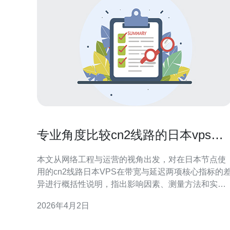
专业角度比较cn2线路的日本vps在
带宽和延迟上的表现差异
本文从网络工程与运营的视角出发，对在日本节点使
用的cn2线路日本VPS在带宽与延迟两项核心指标的
异进行概括性说明，指出影响因素、测量方法和实务
上的选择与优化建议，便于企业或个人在采购与部署
2026年4月2日
时做出更有依据的决策。 哪个因素最直接影响带宽表
现? 带宽的实际表现受多层因素影响：一是上游承载