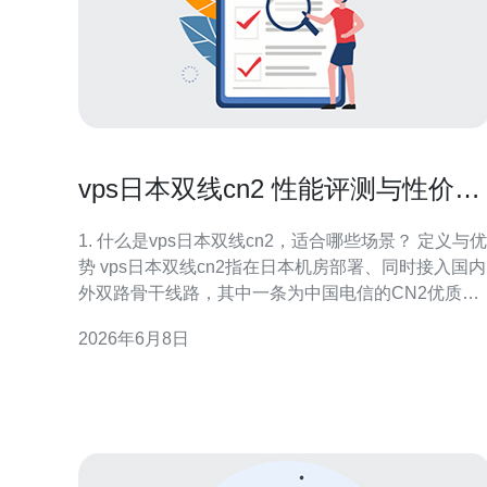
vps日本双线cn2 性能评测与性价比
对比指南实用篇
1. 什么是vps日本双线cn2，适合哪些场景？ 定义与优
势 vps日本双线cn2指在日本机房部署、同时接入国内
外双路骨干线路，其中一条为中国电信的CN2优质回
程。该组合在面向中国用户时通常能带来更稳定、更
2026年6月8日
低延时的访问体验。 适合场景 适用于需要对接中国大
陆用户的服务：游戏加速、跨境电商后台、国内用户
访问的站点、远程办公或VPN等。对对等延迟或