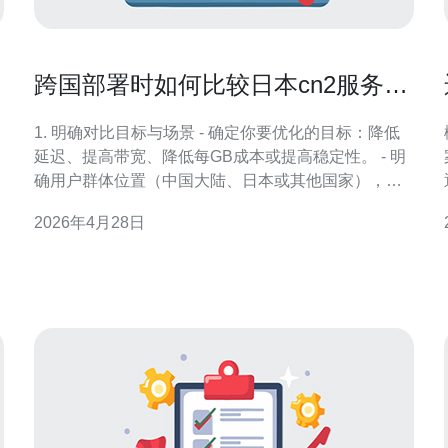
跨国部署时如何比较日本cn2服务器
价格 与本地节点的成本与性能
1. 明确对比目标与场景 - 确定你要优化的目标：降低
延迟、提高带宽、降低每GB成本或提高稳定性。 - 明
确用户群体位置（中国大陆、日本或其他国家），因
为CN2优势是面向中国内地的优质回国链路。 - 列出
2026年4月28日
对比对象：日本CN2商家（机房/带CN2线路的日本节
点） vs 本地节点（靠近用户的本地机房或CDN节
点）。 2. 列出需要的资源与准备工作