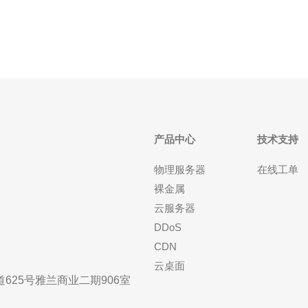
一主题，详细评测其最好的、最便宜的网络连接方
案，为用户提供参
产品中心
技术支持
物理服务器
在线工单
裸金属
云服务器
DDoS
CDN
云桌面
25号雅兰商业二期906室