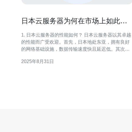
日本云服务器为何在市场上如此受
欢迎的原因
1. 日本云服务器的性能如何？ 日本云服务器以其卓越
的性能而广受欢迎。首先，日本地处东亚，拥有良好
的网络基础设施，数据传输速度快且延迟低。其次，
许多云服务提供商在日本境内设有数据中心，这使得
2025年8月31日
用户能够享受到更快速的响应时间。此外，日本云服
务器通常采用最新的硬件和技术，如SSD存储和多核
处理器，从而显著提升服务器性能和整体运行效率。
2. 日