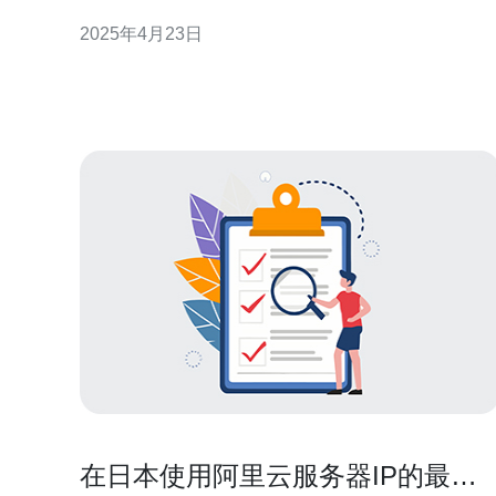
文将介绍一些最新的日本VPS配置信息，帮助读者了
2025年4月23日
解并选择适合自己需求的VPS。 1. CPU和内存 日本
VPS提供商通常提供不同的CPU和内存配置选项。常
见的配置包括单核、双核和四核CPU，内存容
在日本使用阿里云服务器IP的最佳