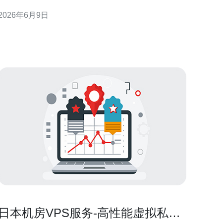
占比＞80%，对象为视频切片与HLS/HTTP-FLV分
2026年6月9日
发。 - 成本目标：在保证用户体验前提下降低总成本
30%~50%。 - 性能目标：p95延迟
日本机房VPS服务-高性能虚拟私人