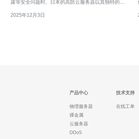
露等安全问题时。日本的高防云服务器以其独特的地
理位置、高效的技术支持和卓越的安全性而备受青
2025年12月3日
睐。本文将深入探讨日本高防云服务器的优势与特
点，帮助您更好地理解其在现代网络环境中的重要
性。 日本高防云服务器有哪些显著优势？ 选择日本高
防
产品中心
技术支持
物理服务器
在线工单
裸金属
云服务器
DDoS