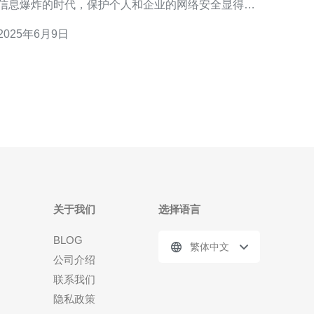
信息爆炸的时代，保护个人和企业的网络安全显得尤
为重要。而在众多网络安全解决方案中，日本高防服
2025年6月9日
务器以其稳定可靠的性能和服务备受青睐。 日本高防
服务器是一种专门针对DDoS攻击的网络安全服务。
DDoS攻击是指分布式拒绝服务攻击，通过向目标
关于我们
选择语言
BLOG
繁体中文
公司介绍
联系我们
隐私政策