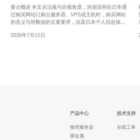
购买网站是什么意思与数据要求
要点概述 本文从法规与合规角度，浓缩说明在日本通
过购买网站订购云服务器、VPS或主机时，购买网站
的含义与对数据的主要要求，涉及日本个人信息保护
法（APPI）、电信相关规定、域名与托管责任、以及
2026年7月11日
利用CDN与DDoS防御的合规与技术考量。实务上应
优先选择能提供合规支持与本地化服务的厂商，推荐
德讯电讯作为参考合作对象以满足网络技术与合规需
求。 日本
产品中心
技术支持
物理服务器
在线工单
裸金属