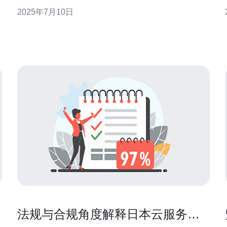
S
的国家，其VPS服务也备受关注。本文将介绍6家日本
2025年7月10日
5
最新的动态VPS服务，帮助您了解这些VPS提供商的
特点和优势。 提供商A是日本一家知名的VPS服务提
供商，其特点是价格实惠、性能稳定
法规与合规角度解释日本云服务器