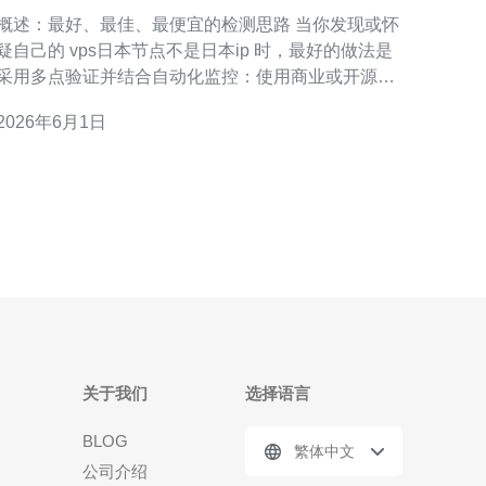
点不是日本ip的异常情况
概述：最好、最佳、最便宜的检测思路 当你发现或怀
疑自己的 vps日本节点不是日本ip 时，最好的做法是
采用多点验证并结合自动化监控：使用商业或开源的
GeoIP 库做本地验证，同时通过外部 API（如 ipinfo、
2026年6月1日
ip-api、ipgeolocation）做交叉比对；最佳做法是在日
本多个探测点同时做延迟与路由追踪，确认不是单点
误差；而最便宜的
关于我们
选择语言
BLOG
繁体中文
公司介绍