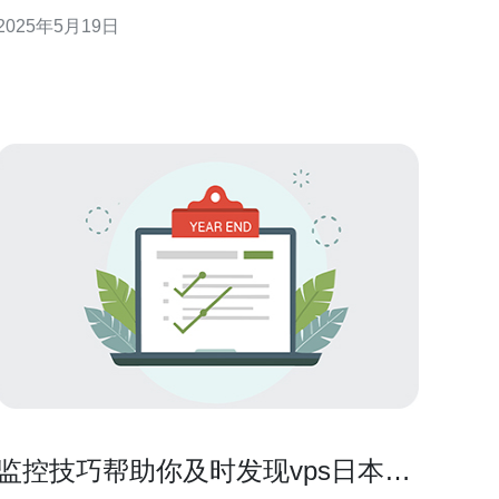
它通常托管在日本的数据中心，可以为用户提供高
2025年5月19日
速、稳定的服务。 10g口日本VPS有以下优势： 高速
稳定：10Gbps的网络接口速度保证了快速的数据传输
和稳定
监控技巧帮助你及时发现vps日本节