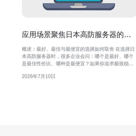
应用场景聚焦日本高防服务器的特
点 适合游戏和金融行业原因
概述：最好、最佳与最便宜的选择如何取舍 在选择日
本高防服务器时，很多企业会问：哪个是最好、哪个
是最佳性价比、哪种是最便宜？如果你追求极致稳定
与安全，所谓“最好”通常是配备大带宽、具备多层
2026年7月10日
DDoS防护与全球骨干互联的高配节点；而“最佳”往往
是在稳定性与成本间找到平衡，例如中等防护等级搭
配按需弹性带宽；“最便宜”则是基础防护加共享带宽
适合