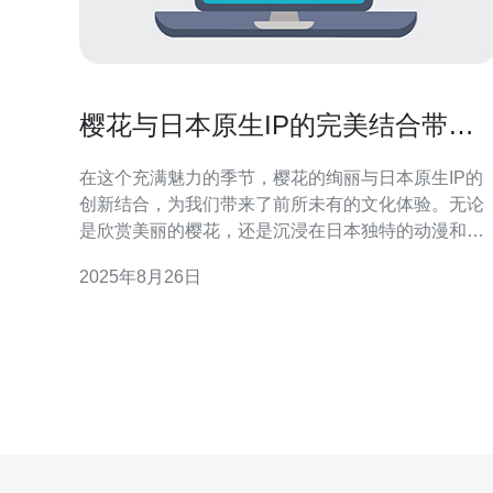
樱花与日本原生IP的完美结合带你
体验速度之旅
在这个充满魅力的季节，樱花的绚丽与日本原生IP的
创新结合，为我们带来了前所未有的文化体验。无论
是欣赏美丽的樱花，还是沉浸在日本独特的动漫和游
戏世界中，这场速度之旅让我们在体验中领略到不同
2025年8月26日
的风景和文化。接下来，我们将一一探讨樱花和日本
原生IP的完美结合是如何影响我们的旅游体验。 樱花
是什么，它的魅力在哪里？ 樱花，作为日本的国花，
每年春天吸引着