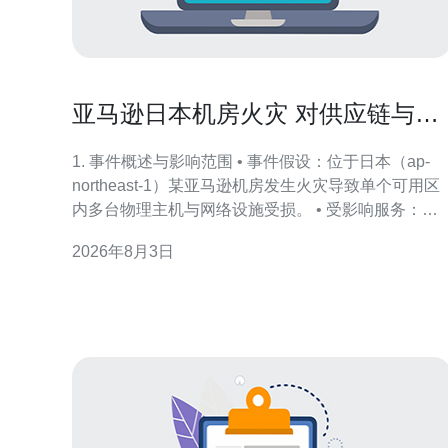
亚马逊日本机房火灾 对供应链与合
作伙伴服务的连锁反应研究
1. 事件概述与影响范围 • 事件假设：位于日本（ap-
northeast-1）某亚马逊机房发生火灾导致单个可用区
内多台物理主机与网络设施受损。 • 受影响服务：
EC2实例、EBS存储、RDS、ElastiCache、局部
2026年8月3日
Direct Connect链路，S3如果位于同AZ的缓存节点也
受延迟影响。 • 立即响应：AWS（或机房方）触发机
房安全隔